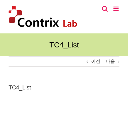
콘
텐
츠
로
건
너
TC4_List
뛰
기
이전
다음
TC4_List