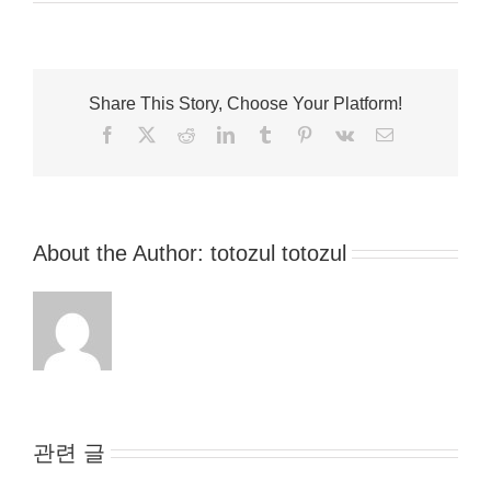
Share This Story, Choose Your Platform!
Facebook
X
Reddit
LinkedIn
Tumblr
Pinterest
Vk
이
메
일
About the Author:
totozul totozul
관련 글