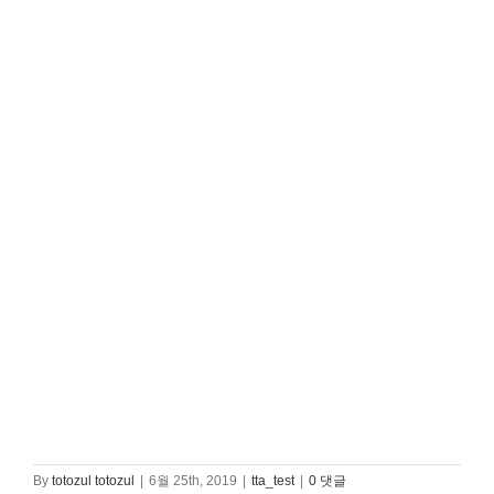
By
totozul totozul
|
6월 25th, 2019
|
tta_test
|
0 댓글