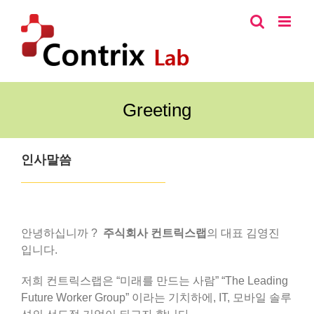
콘
텐
츠
로
건
너
Greeting
뛰
기
인사말씀
안녕하십니까 ?
주식회사 컨트릭스랩
의 대표 김영진
입니다.
저희 컨트릭스랩은 “미래를 만드는 사람” “The Leading
Future Worker Group” 이라는 기치하에, IT, 모바일 솔루