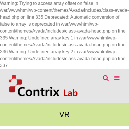
Warning: Trying to access array offset on false in
/var/www/html/wp-content/themes/Avada/includes/class-avada-
head.php on line 335 Deprecated: Automatic conversion of
false to array is deprecated in /var/www/html/wp-
content/themes/Avada/includes/class-avada-head.php on line
335 Warning: Undefined array key 1 in /var/www/html/wp-
content/themes/Avada/includes/class-avada-head.php on line
336 Warning: Undefined array key 2 in /var/www/html/wp-
content/themes/Avada/includes/class-avada-head.php on line
콘
337
텐
츠
로
건
너
뛰
VR
기