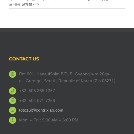
글 내용 전체보기
CONTACT US
Rm 901, HaneulShim B/D, 5, Gyeongin-ro 20ga-
gil, Guro-gu, Seoul , Republic of Korea.(Zip 08271)
+82 .505.365.1357
+82 .504.071.7256
totozul@contrixlab.com
Mon. – Fri.: 9:00 AM – 6:00 PM