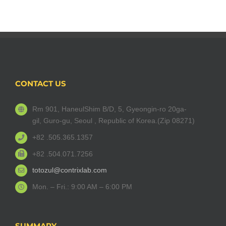
CONTACT US
Rm 901, HaneulShim B/D, 5, Gyeongin-ro 20ga-
gil, Guro-gu, Seoul , Republic of Korea.(Zip 08271)
+82 .505.365.1357
+82 .504.071.7256
totozul@contrixlab.com
Mon. – Fri.: 9:00 AM – 6:00 PM
SUMMARY