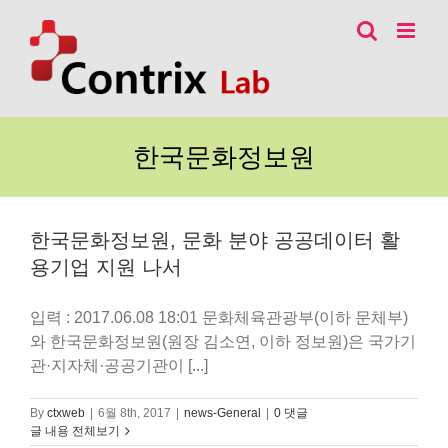
콘
텐
츠
로
건
너
한국문화정보원
뛰
기
한국문화정보원, 문화 분야 공공데이터 활
용기업 지원 나서
입력 : 2017.06.08 18:01 문화체육관광부(이하 문체부)
와 한국문화정보원(원장 김소연, 이하 정보원)은 국가기
관·지자체·공공기관이 [...]
By
ctxweb
|
6월 8th, 2017
|
news-General
|
0 댓글
글 내용 전체보기