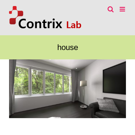
콘
텐
츠
로
건
너
house
뛰
기