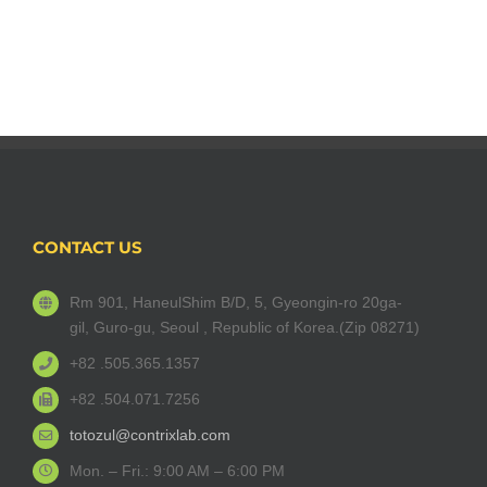
CONTACT US
Rm 901, HaneulShim B/D, 5, Gyeongin-ro 20ga-
gil, Guro-gu, Seoul , Republic of Korea.(Zip 08271)
+82 .505.365.1357
+82 .504.071.7256
totozul@contrixlab.com
Mon. – Fri.: 9:00 AM – 6:00 PM