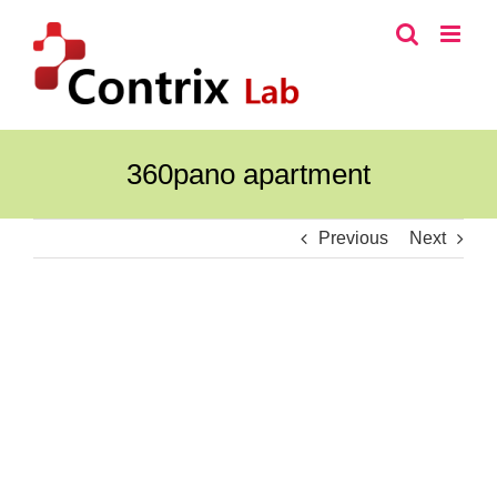
콘
텐
츠
로
건
너
360pano apartment
뛰
기
Previous
Next