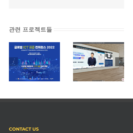
메
일
관련 프로젝트들
NST-정부출연연구
컨
기관 사업화 유망
Hansem NEXUS
기술페어 2022 –
바이오산업분야
CONTACT US