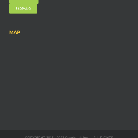
360PANO
MAP
COPYRIGHT 2015 - 2023 Contrix Lab Inc. | ALL RIGHTS