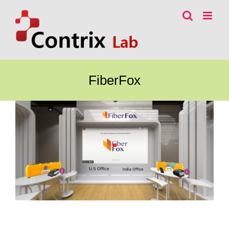
콘
텐
츠
로
건
너
FiberFox
뛰
기