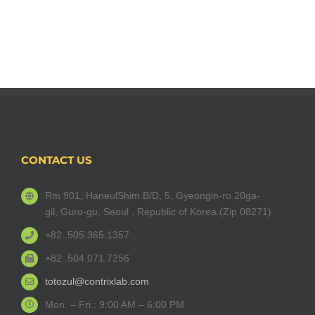
CONTACT US
Rm 901, HaneulShim B/D, 5, Gyeongin-ro 20ga-
gil, Guro-gu, Seoul , Republic of Korea.(Zip 08271)
+82 .505.365.1357
+82 .504.071.7256
totozul@contrixlab.com
Mon. – Fri.: 9:00 AM – 6:00 PM