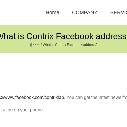
Home
COMPANY
SERVI
hat is Contrix Facebook addres
홈으로
What is Contrix Facebook address?
s://www.facebook.com/contrixlab
. You can get the latest news fr
ication on your phone.