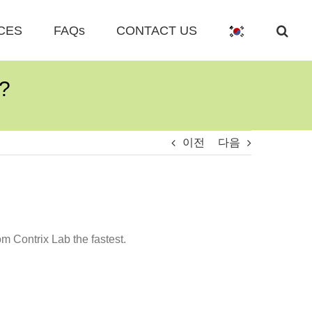
CES
FAQs
CONTACT US
s?
이전
다음
om Contrix Lab the fastest.