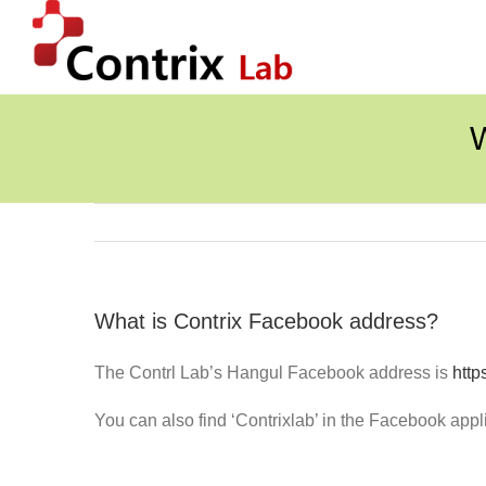
콘
텐
츠
로
건
W
너
뛰
기
What is Contrix Facebook address?
The Contrl Lab’s Hangul Facebook address is
http
You can also find ‘Contrixlab’ in the Facebook appl