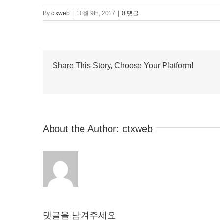
By
ctxweb
|
10월 9th, 2017
|
0 댓글
Share This Story, Choose Your Platform!
About the Author:
ctxweb
댓글을 남겨주세요