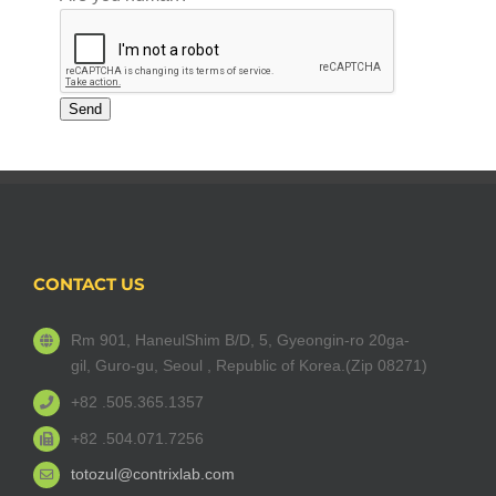
Email
*
Send
CONTACT US
Rm 901, HaneulShim B/D, 5, Gyeongin-ro 20ga-
gil, Guro-gu, Seoul , Republic of Korea.(Zip 08271)
+82 .505.365.1357
+82 .504.071.7256
totozul@contrixlab.com