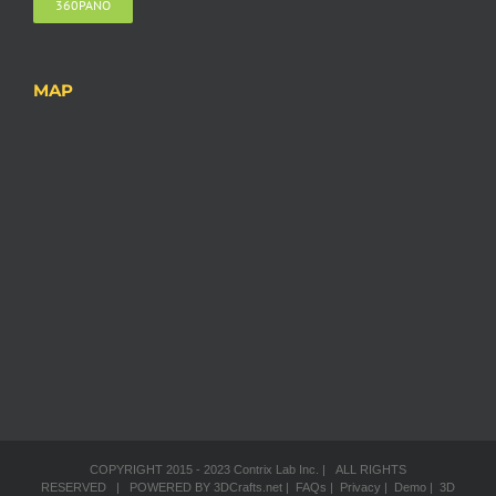
360PANO
MAP
COPYRIGHT 2015 - 2023 Contrix Lab Inc. | ALL RIGHTS
RESERVED | POWERED BY
3DCrafts.net
| FAQs
| Privacy
| Demo
| 3D