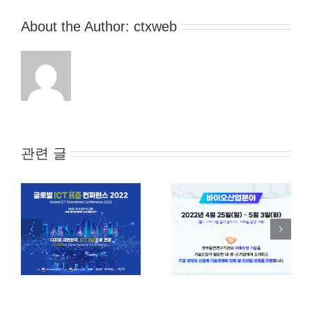
About the Author:
ctxweb
관련 글
NST-정부출연연구
NST-정부출연연구
기관 사업화 유망
기관 사업화 유망
컨
기술페어 2022 (2
기술페어 2022 : (1
차:바이오산업분
차 :수소에너지분
야) 온라인3D가상
야) 온라인3D가상
전시관 오픈
전시관 오픈