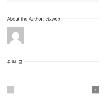
일
에
서
VR
헤
About the Author:
ctxweb
"Toy
드
Fair
셋
2017"의
에
6
가
가
려
지
진
핵
플
심
관련 글
레
키
이
워
어
드…”음
표
식
정
·DIY·
볼
해
수
저
있