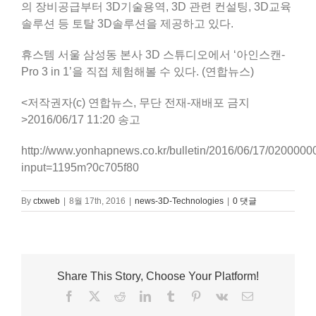
의 장비공급부터 3D기술용역, 3D 관련 컨설팅, 3D교육
솔루션 등 토탈 3D솔루션을 제공하고 있다.
휴스템 서울 삼성동 본사 3D 스튜디오에서 ‘아인스캔-
Pro 3 in 1’을 직접 체험해볼 수 있다. (연합뉴스)
<저작권자(c) 연합뉴스, 무단 전재-재배포 금지
>
2016/06/17 11:20 송고
http://www.yonhapnews.co.kr/bulletin/2016/06/17/020
input=1195m?0c705f80
By
ctxweb
|
8월 17th, 2016
|
news-3D-Technologies
|
0 댓글
Google,
Share This Story, Choose Your Platform!
외
Facebook
X
Reddit
LinkedIn
Tumblr
Pinterest
Vk
이
부
메