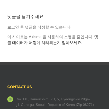
·
는
다
기
양
술
댓글을 남겨주세요
성
개
·
발…
로그인
후 댓글을 작성할 수 있습니다.
가
투
상
이 사이트는 Akismet을 사용하여 스팸을 줄입니다.
댓
명
현
글 데이터가 어떻게 처리되는지 알아보세요.
헤
실
드
(VR)·
셋
드
착
론”
용
한
것
같
CONTACT US
은
효
Rm 901, HaneulShim B/D, 5, Gyeongin-ro 20ga-
과
gil, Guro-gu, Seoul , Republic of Korea.(Zip 08271)