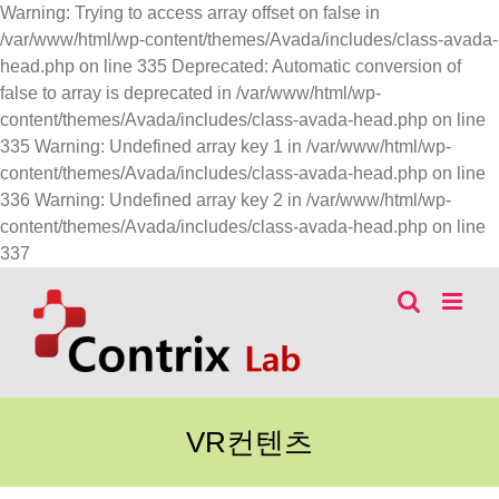
Warning: Trying to access array offset on false in
/var/www/html/wp-content/themes/Avada/includes/class-avada-
head.php on line 335 Deprecated: Automatic conversion of
false to array is deprecated in /var/www/html/wp-
content/themes/Avada/includes/class-avada-head.php on line
335 Warning: Undefined array key 1 in /var/www/html/wp-
content/themes/Avada/includes/class-avada-head.php on line
336 Warning: Undefined array key 2 in /var/www/html/wp-
content/themes/Avada/includes/class-avada-head.php on line
콘
337
텐
츠
로
건
너
뛰
VR컨텐츠
기