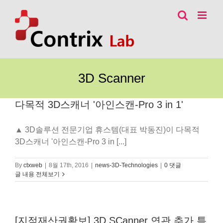
콘
텐
츠
로
건
너
3D Scanner
뛰
기
다목적 3D스캐너 '아인스캔-Pro 3 in 1'
▲ 3D솔루션 전문기업 휴스템(대표 박동진)이 다목적
3D스캐너 '아인스캔-Pro 3 in [...]
By
ctxweb
|
8월 17th, 2016
|
news-3D-Technologies
|
0 댓글
글 내용 전체보기
[지적재산권확보] 3D SCanner 연관 추가 특