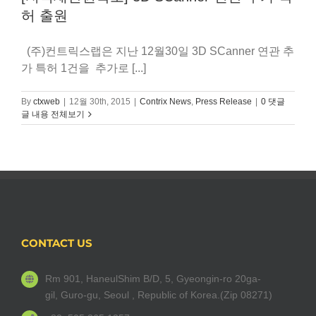
허 출원
(주)컨트릭스랩은 지난 12월30일 3D SCanner 연관 추
가 특허 1건을 추가로 [...]
By
ctxweb
|
12월 30th, 2015
|
Contrix News
,
Press Release
|
0 댓글
글 내용 전체보기
CONTACT US
Rm 901, HaneulShim B/D, 5, Gyeongin-ro 20ga-
gil, Guro-gu, Seoul , Republic of Korea.(Zip 08271)