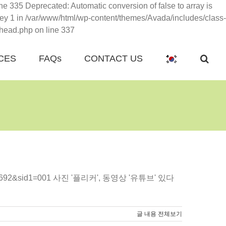
e 335 Deprecated: Automatic conversion of false to array is
ey 1 in /var/www/html/wp-content/themes/Avada/includes/class-
콘
head.php on line 337
텐
츠
CES
FAQs
CONTACT US
로
건
너
뛰
기
3578692&sid1=001 사진 '플리커', 동영상 '유튜브' 있다
글 내용 전체보기