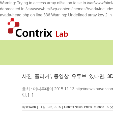
Warning: Trying to access array offset on false in /var/www/ht
deprecated in /var/www/html/wp-content/themes/Avada/includes
avada-head.php on line 336 Warning: Undefined array key 2 in
사진 '플리커', 동영상 '유튜브' 있다면,
출처 : 머니투데이 2015.11.13 http://news.naver.
면, [...]
By
ctxweb
|
11월 13th, 2015
|
Contrix News
,
Press Release
|
0 