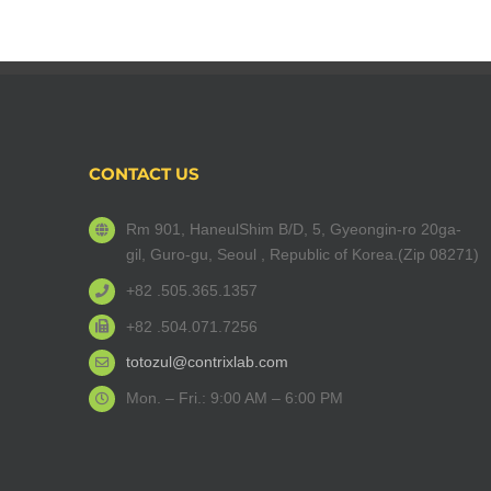
CONTACT US
Rm 901, HaneulShim B/D, 5, Gyeongin-ro 20ga-
gil, Guro-gu, Seoul , Republic of Korea.(Zip 08271)
+82 .505.365.1357
+82 .504.071.7256
totozul@contrixlab.com
Mon. – Fri.: 9:00 AM – 6:00 PM