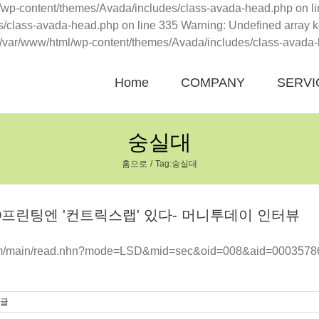
ml/wp-content/themes/Avada/includes/class-avada-head.php on lin
/class-avada-head.php on line 335 Warning: Undefined array k
 /var/www/html/wp-content/themes/Avada/includes/class-avada-
Home
COMPANY
SERVI
숭실대
홈으로
Tag:
숭실대
 3D프린팅엔 '컨트릭스랩' 있다- 머니투데이 인터뷰
com/main/read.nhn?mode=LSD&mid=sec&oid=008&aid=000
댓글