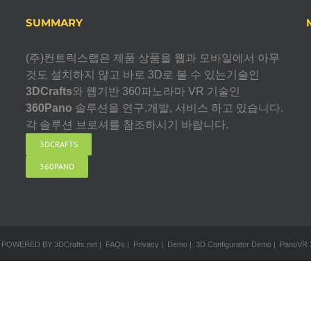
SUMMARY
(주)컨트릭스랩은 제품 상품을 웹과 모바일에서 아무
것도 설치하지 않고 바로 3D로 볼 수 있는기술인
3DCrafts
와 웹기반 360파노라마 VR 기술인
360Pano
솔루션을 연구,개발, 서비스 하고 있습니다.
각 솔루션 브로셔를 참조하시기 바랍니다.
3DCRAFTS
360PANO
 | POWERED BY
3DCrafts.net
| FAQs
| Privacy
| Demo
| 3D Configurator Demo
| PanoVR