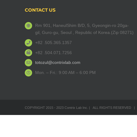
CONTACT US
Rm 901, HaneulShim B/D, 5, Gyeongin-ro 20ga-
gil, Guro-gu, Seoul , Republic of Korea.(Zip 08271)
+82 .505.365.1357
+82 .504.071.7256
totozul@contrixlab.com
Mon. – Fri.: 9:00 AM – 6:00 PM
COPYRIGHT 2015 - 2023 Contrix Lab Inc. | ALL RIGHTS RESERVED