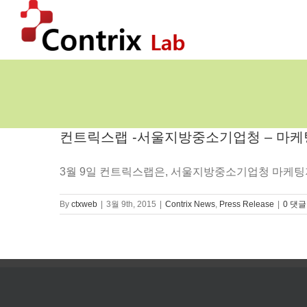
콘
텐
츠
로
건
너
뛰
기
컨트릭스랩 -서울지방중소기업청 – 마
3월 9일 컨트릭스랩은, 서울지방중소기업청 마케팅지
By
ctxweb
|
3월 9th, 2015
|
Contrix News
,
Press Release
|
0 댓글