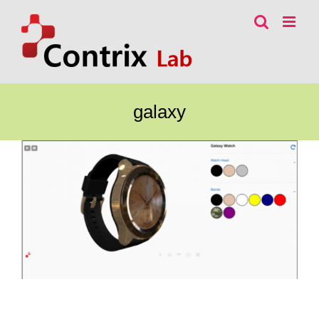
콘
텐
츠
로
건
너
galaxy
뛰
기