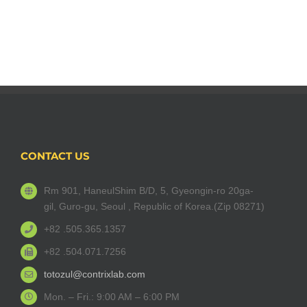
CONTACT US
Rm 901, HaneulShim B/D, 5, Gyeongin-ro 20ga-
gil, Guro-gu, Seoul , Republic of Korea.(Zip 08271)
+82 .505.365.1357
+82 .504.071.7256
totozul@contrixlab.com
Mon. – Fri.: 9:00 AM – 6:00 PM