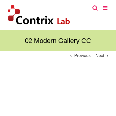
콘
텐
츠
로
건
너
02 Modern Gallery CC
뛰
기
Previous
Next