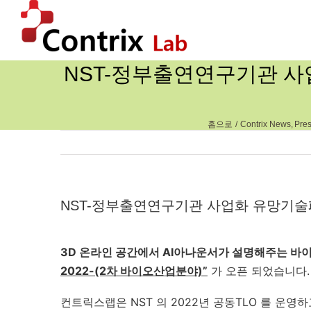
콘
텐
츠
로
NST-정부출연연구기관 사업
건
너
뛰
기
홈으로
Contrix News
Pre
NST-정부출연연구기관 사업화 유망기술페
3D 온라인 공간에서 AI아나운서가 설명해주는 바
2022-(2차 바이오산업분야)”
가 오픈 되었습니다. 2
컨트릭스랩은 NST 의 2022년 공동TLO 를 운