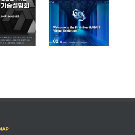
컨트릭스랩의 고객사
(주)라인어스의 온라
글로벌 ICT 표준 컨퍼
3D가상 전시관 오픈
런스(GISC) 2022
과 미국 NRF 온라인
전시회 참가
MAP