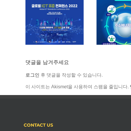
NST-정부출연연구기
NST 2
관 사업화 유망기술페
 표준 컨퍼
업화 
어 2022 : (1차 :수소에
) 2022
인 기
너지분야) 온라인3D가
인3D가
상 전시관 오픈
댓글을 남겨주세요
로그인
후 댓글을 작성할 수 있습니다.
이 사이트는 Akismet을 사용하여 스팸을 줄입니다.
CONTACT US