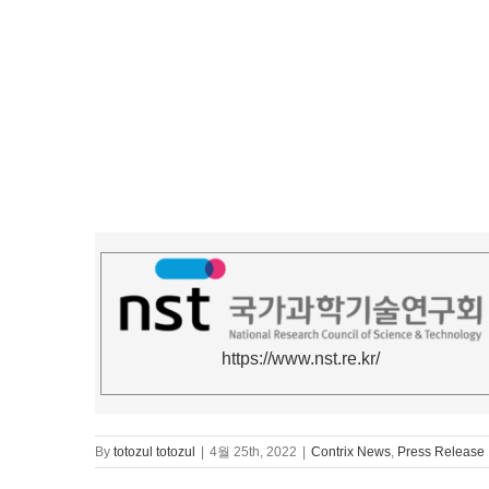
https://www.nst.re.kr/
By
totozul totozul
|
4월 25th, 2022
|
Contrix News
,
Press Release