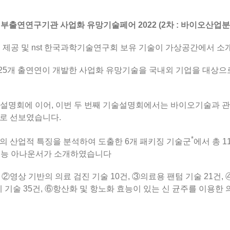
정부출연연구기관 사업화 유망기술페어 2022
(2차 : 바이오산업분
 제공 및 nst 한국과학기술연구회 보유 기술이 가상공간에서 
25개 출연연이
개발한 사업화 유망기술을 국내외 기업을 대상으
술설명회에 이어,
이번 두 번째 기술설명회에서는
바이오기술과 관련
로 선보였습니다.
*
의 산업적 특징을
분석하여 도출한
6개 패키징 기술군
에서 총 
공지능 아나운서가 소개하였습니다
②영상 기반의 의료 검진 기술 10건,
③의료용 팬텀 기술 21건,
 기술 35건, ⑥항산화 및 항노화 효능이 있는
신 균주를 이용한 