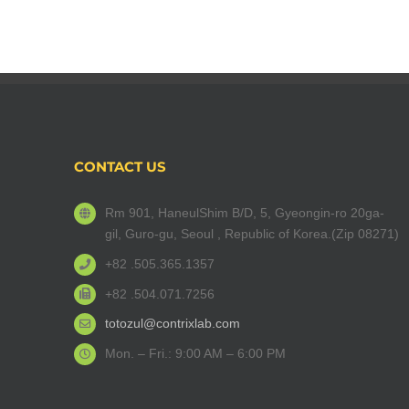
CONTACT US
Rm 901, HaneulShim B/D, 5, Gyeongin-ro 20ga-
gil, Guro-gu, Seoul , Republic of Korea.(Zip 08271)
+82 .505.365.1357
+82 .504.071.7256
totozul@contrixlab.com
Mon. – Fri.: 9:00 AM – 6:00 PM