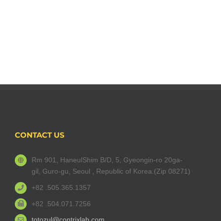
CONTACT US
Rm 901, HaneulShim B/D, 5, Gyeongin-ro 20ga-
gil, Guro-gu, Seoul , Republic of Korea.(Zip 08271)
+82 .505.365.1357
+82 .504.071.7256
totozul@contrixlab.com