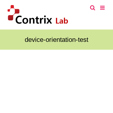
콘
텐
츠
로
건
너
device-orientation-test
뛰
기