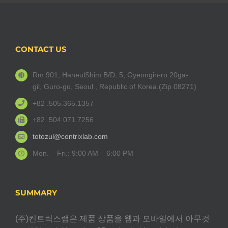
CONTACT US
Rm 901, HaneulShim B/D, 5, Gyeongin-ro 20ga-
gil, Guro-gu, Seoul , Republic of Korea.(Zip 08271)
+82 .505.365.1357
+82 .504.071.7256
totozul@contrixlab.com
Mon. – Fri.: 9:00 AM – 6:00 PM
SUMMARY
(주)컨트릭스랩은 제품 상품을 웹과 모바일에서 아무것