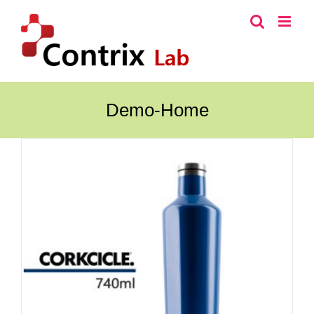
콘
텐
츠
로
건
너
Demo-Home
뛰
기