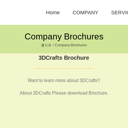
Home
COMPANY
SERVI
Company Brochures
홈으로
Company Brochures
3DCrafts Brochure
Want to learn more about 3DCrafts?
About 3DCrafts Please download Brochure.