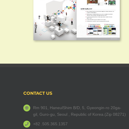
CONTACT US
Rm 901, HaneulShim B/D, 5, Gyeongin-ro 20ga-
gil, Guro-gu, Seoul , Republic of Korea.(Zip 08271)
+82 .505.365.1357