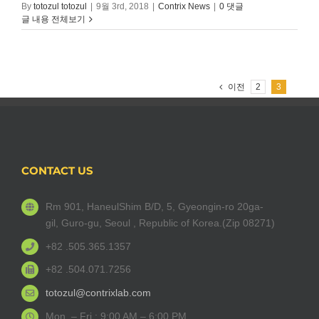
By
totozul totozul
|
9월 3rd, 2018
|
Contrix News
|
0 댓글
글 내용 전체보기
이전
2
3
CONTACT US
Rm 901, HaneulShim B/D, 5, Gyeongin-ro 20ga-
gil, Guro-gu, Seoul , Republic of Korea.(Zip 08271)
+82 .505.365.1357
+82 .504.071.7256
totozul@contrixlab.com
Mon. – Fri.: 9:00 AM – 6:00 PM