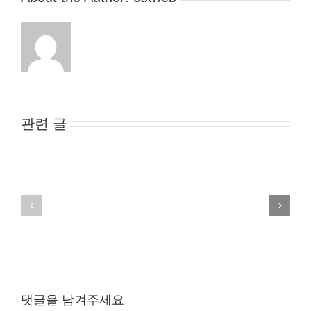
"Toy
드
Fair
셋
2017"의
에
6
가
가
려
지
진
핵
플
심
관련 글
레
키
이
워
어
드…”음
표
식
정
·DIY·
볼
해
수
저
있
·
는
다
기
양
술
댓글을 남겨주세요
성