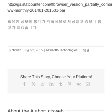
http://gs.statcounter.com/#browser_version_partially_comb
ww-monthly-201401-201501-bar
필요한 정보의 통계가 지속적으로 제공되고 있으니 참
고가 되겠습니다.
By
ctxweb
|
3월 5th, 2015
|
news-3D-Technologies
|
0 댓글
Google,
Share This Story, Choose Your Platform!
외
Facebook
X
Reddit
LinkedIn
Tumblr
Pinterest
Vk
이
부
메
일
에
서
VR
헤
About the Author:
ctxweb