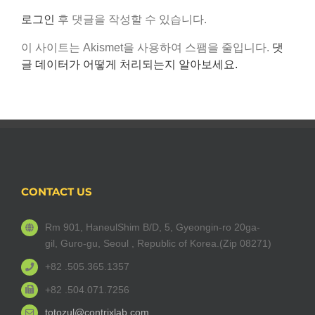
개
·
발…
로그인
후 댓글을 작성할 수 있습니다.
가
투
상
이 사이트는 Akismet을 사용하여 스팸을 줄입니다.
댓
명
현
글 데이터가 어떻게 처리되는지 알아보세요.
헤
실
드
(VR)·
셋
드
착
론”
용
한
것
같
CONTACT US
은
효
Rm 901, HaneulShim B/D, 5, Gyeongin-ro 20ga-
과
gil, Guro-gu, Seoul , Republic of Korea.(Zip 08271)
+82 .505.365.1357
+82 .504.071.7256
totozul@contrixlab.com