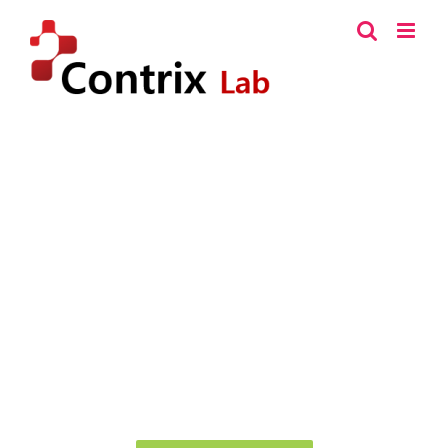
콘
텐
츠
로
건
너
뛰
기
现在，您可以在网络上和手机
上体验3D和虚拟现实（VR）。
可通过3DCrafts解决方案和3DScanus Center获
得