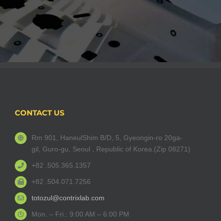
CONTACT US
Rm 901, HaneulShim B/D, 5, Gyeongin-ro 20ga-
gil, Guro-gu, Seoul , Republic of Korea.(Zip 08271)
+82 .505.365.1357
+82 .504.071.7256
totozul@contrixlab.com
Mon. – Fri.: 9:00 AM – 6:00 PM